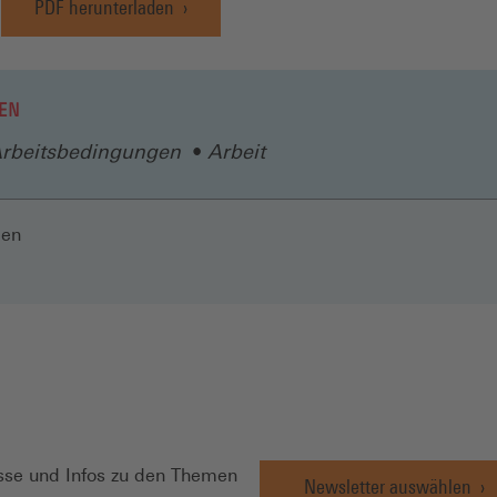
PDF herunterladen
EN
rbeitsbedingungen
Arbeit
len
N
se und Infos zu den Themen
Newsletter auswählen