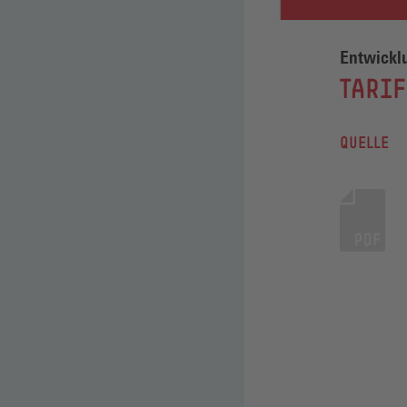
Entwickl
:
TARI
QUELLE