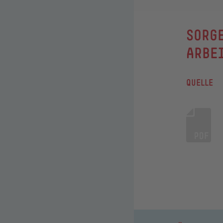
:
SORG
ARBEI
QUELLE