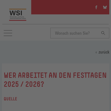
WSI
WSI
auf
auf
Facebook
Blue
(Öffnet
(Öffn
in
in
einem
eine
neuen
neue
Suchbegriff
Fenster)
Fenst
zurück
eingeben
:
WER ARBEITET AN DEN FESTTAGEN
2025 / 2026?
QUELLE