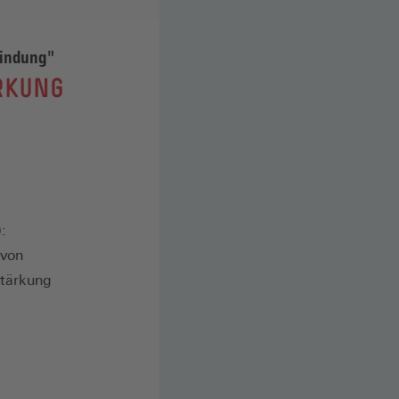
bindung"
RKUNG
:
"von
Stärkung