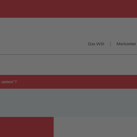
Das WSI
Merkzettel 
n unten"?