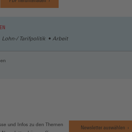
PDF herunterladen
EN
Lohn-/ Tarifpolitik
Arbeit
len
N
se und Infos zu den Themen
Newsletter auswählen