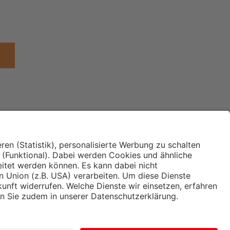
Institut für Makroökonomie
ches
und Konjunkturforschung
immung und
Hugo Sinzheimer Institut für
ng
Arbeits- und Sozialrecht