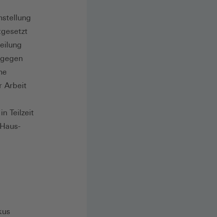
hstellung
tgesetzt
eilung
ingegen
he
r Arbeit
n Teilzeit
 Haus-
kus