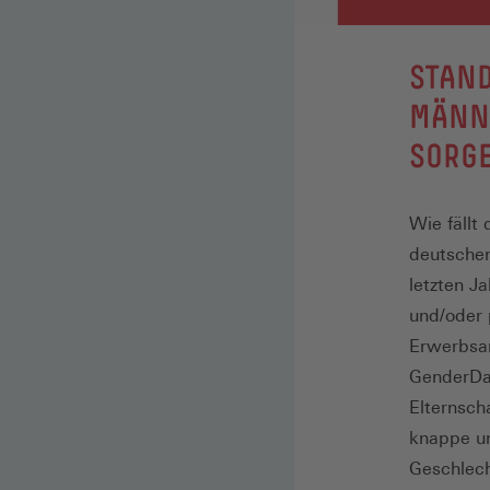
:
STAND
MÄNN
SORG
Wie fällt
deutschen
letzten J
und/oder 
Erwerbsa
GenderDat
Elternsch
knappe u
Geschlech