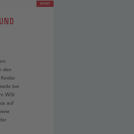
REPORT
 UND
dem
n den
 Kinder
hiede bei
em WSI
us auf
 eine
der