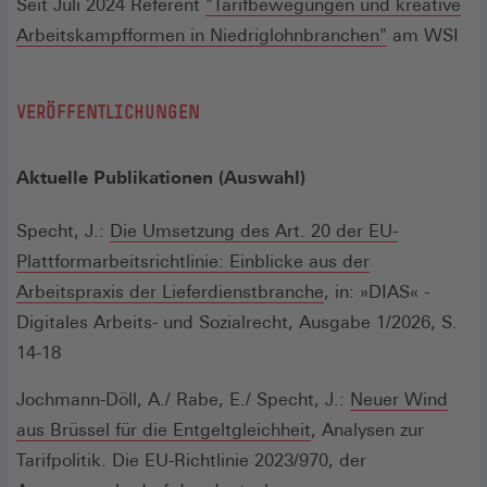
Seit Juli 2024 Referent
"Tarifbewegungen und kreative
Arbeitskampfformen in Niedriglohnbranchen"
am WSI
VERÖFFENTLICHUNGEN
Aktuelle Publikationen (Auswahl)
Specht, J.:
Die Umsetzung des Art. 20 der EU-
Plattformarbeitsrichtlinie: Einblicke aus der
(Öffnet
Arbeitspraxis der Lieferdienstbranche
, in: »DIAS« -
in
Digitales Arbeits- und Sozialrecht, Ausgabe 1/2026, S.
einem
14-18
neuen
Jochmann-Döll, A./ Rabe, E./ Specht, J.:
Neuer Wind
Fenster)
(Öffnet
aus Brüssel für die Entgeltgleichheit
, Analysen zur
in
Tarifpolitik. Die EU-Richtlinie 2023/970, der