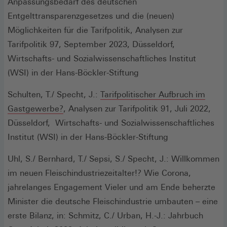
einem
Anpassungsbedarf des deutschen
neuen
Entgelttransparenzgesetzes und die (neuen)
Fenster)
Möglichkeiten für die Tarifpolitik, Analysen zur
Tarifpolitik 97, September 2023, Düsseldorf,
Wirtschafts- und Sozialwissenschaftliches Institut
(WSI) in der Hans-Böckler-Stiftung
Schulten, T./ Specht, J.:
Tarifpolitischer Aufbruch im
(Öffnet
Gastgewerbe?
, Analysen zur Tarifpolitik 91, Juli 2022,
in
Düsseldorf, Wirtschafts- und Sozialwissenschaftliches
einem
Institut (WSI) in der Hans-Böckler-Stiftung
neuen
Uhl, S./ Bernhard, T./ Sepsi, S./ Specht, J.: Willkommen
Fenster)
im neuen Fleischindustriezeitalter!? Wie Corona,
jahrelanges Engagement Vieler und am Ende beherzte
Minister die deutsche Fleischindustrie umbauten – eine
erste Bilanz, in: Schmitz, C./ Urban, H.-J.: Jahrbuch