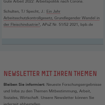
Gute Arbeit 2022: Arbeitspolitik nach Corona.
Schulten, T./ Specht, J.:
Ein Jahr
Arbeitsschutzkontrollgesetz, Grundlegender Wandel in
(Öffnet
der Fleischindustrie?
, APuZ Nr. 51/52 2021, bpb.de
in
einem
neuen
Fenster)
NEWSLETTER MIT IHREN THEMEN
Bleiben Sie informiert:
Neueste Forschungsergebnisse
und Infos zu den Themen Mitbestimmung, Arbeit,
Soziales, Wirtschaft. Unsere Newsletter können Sie
jederzeit abbestellen.