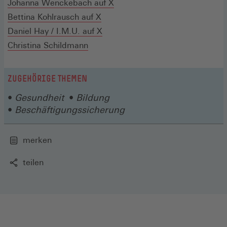
in
(Öffnet
Johanna Wenckebach auf X
Fenster)
Fenster)
einem
(Öffnet
in
Bettina Kohlrausch auf X
neuen
in
(Öffnet
einem
Daniel Hay / I.M.U. auf X
Fenster)
einem
in
neuen
Christina Schildmann
neuen
einem
Fenster)
Fenster)
neuen
ZUGEHÖRIGE THEMEN
Fenster)
Gesundheit
Bildung
Beschäftigungssicherung
merken
teilen