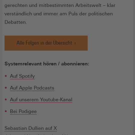
gerechten und mitbestimmten Arbeitswelt – klar
verständlich und immer am Puls der politischen
Debatten.
Alle Folgen in der Übersicht
Systemrelevant hören / abonnieren:
(Öffnet
Auf Spotify
in
(Öffnet
Auf Apple Podcasts
einem
in
neuen
Auf unserem Youtube-Kanal
einem
Fenster)
neuen
(Öffnet
(Öffnet
Bei Podige
e
Fenster)
in
in
einem
einem
(Öffnet
Sebastian Dullien auf X
neuen
neuen