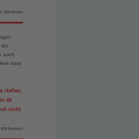
en, IMK-Direktor
zigen
 die
er auch
ohne dass
e stellen,
an da
uch nicht
 WSI-Direktorin