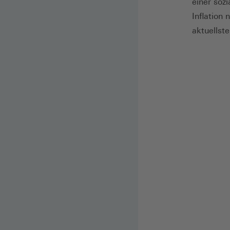
einer soz
Inflation 
aktuellst