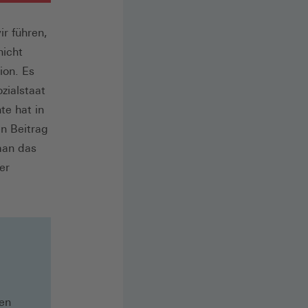
r führen,
nicht
ion. Es
zialstaat
te hat in
n Beitrag
man das
er
den