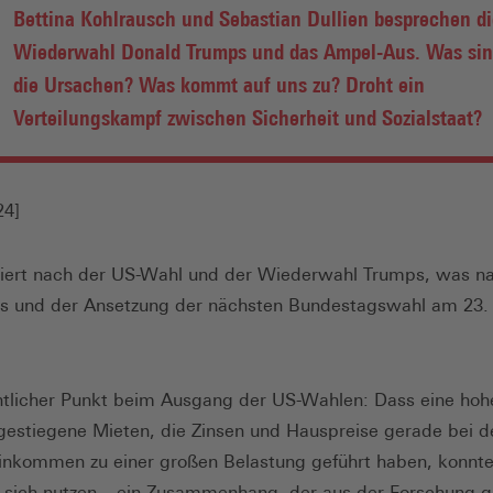
Bettina Kohlrausch und Sebastian Dullien besprechen di
Wiederwahl Donald Trumps und das Ampel-Aus. Was si
die Ursachen? Was kommt auf uns zu? Droht ein
Verteilungskampf zwischen Sicherheit und Sozialstaat?
24]
iert nach der US-Wahl und der Wiederwahl Trumps, was 
s und der Ansetzung der nächsten Bundestagswahl am 23.
tlicher Punkt beim Ausgang der US-Wahlen: Dass eine hoh
, gestiegene Mieten, die Zinsen und Hauspreise gerade bei d
inkommen zu einer großen Belastung geführt haben, konnt
 sich nutzen – ein Zusammenhang, der aus der Forschung g