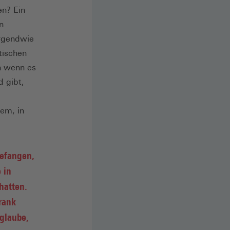
en? Ein
n
irgendwie
tischen
h wenn es
 gibt,
em, in
gefangen,
 in
hatten.
rank
glaube,