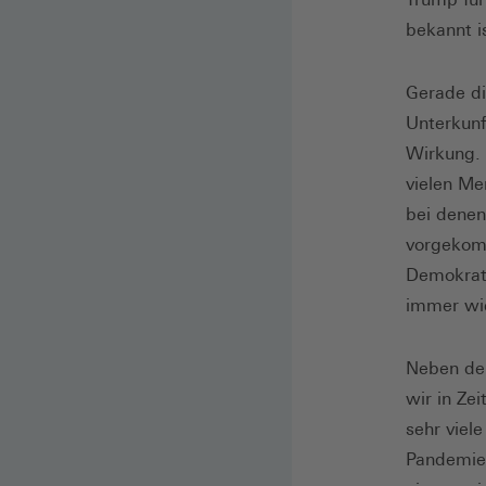
bekannt i
Gerade di
Unterkunf
Wirkung. 
vielen Me
bei denen
vorgekomm
Demokrate
immer wie
Neben der
wir in Zei
sehr viel
Pandemie 