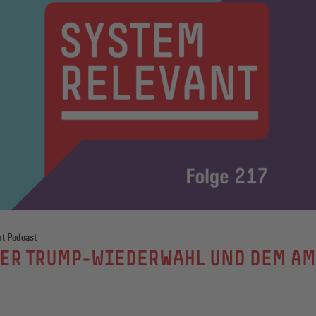
nt Podcast
DER TRUMP-WIEDERWAHL UND DEM AM