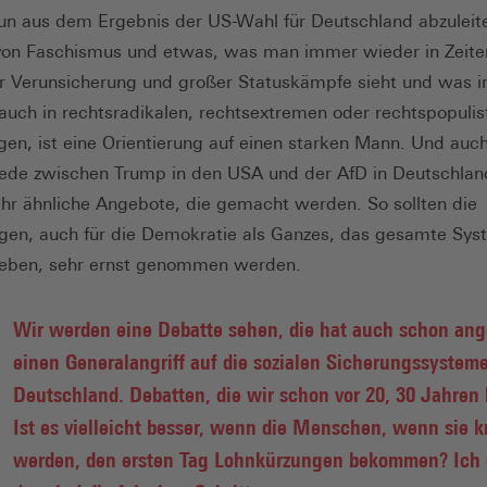
un aus dem Ergebnis der US-Wahl für Deutschland abzuleit
von Faschismus und etwas, was man immer wieder in Zeite
ler Verunsicherung und großer Statuskämpfe sieht und was 
 auch in rechtsradikalen, rechtsextremen oder rechtspopulis
n, ist eine Orientierung auf einen starken Mann. Und auc
ede zwischen Trump in den USA und der AfD in Deutschland
ehr ähnliche Angebote, die gemacht werden. So sollten die
en, auch für die Demokratie als Ganzes, das gesamte Syst
leben, sehr ernst genommen werden.
Wir werden eine Debatte sehen, die hat auch schon an
einen Generalangriff auf die sozialen Sicherungssysteme
Deutschland. Debatten, die wir schon vor 20, 30 Jahren 
Ist es vielleicht besser, wenn die Menschen, wenn sie k
werden, den ersten Tag Lohnkürzungen bekommen? Ich 