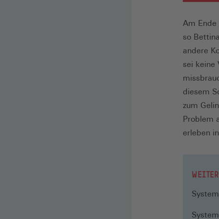
Am Ende d
so Bettin
andere Ko
sei keine
missbrauc
diesem So
zum Gelin
Problem a
erleben i
WEITER
System
System