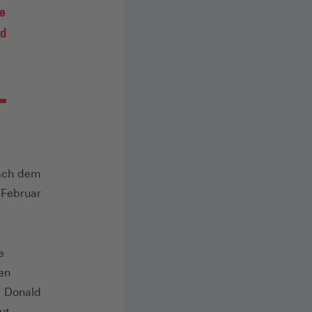
e
nd
nach dem
 Februar
e
en
e Donald
ut