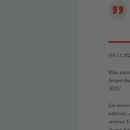
[14.11.20
Was pass
Ampel-Au
2025?
Ein wesen
Inflation
unteren E
Trump für