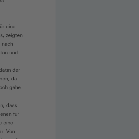
ür eine
s, zeigten
g nach
lten und
datin der
men, da
och gehe.
en, dass
benen für
e eine
ar. Von