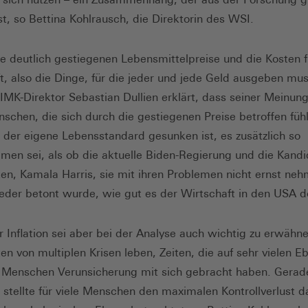
st, so Bettina Kohlrausch, die Direktorin des WSI.
e deutlich gestiegenen Lebensmittelpreise und die Kosten f
t, also die Dinge, für die jeder und jede Geld ausgeben mus
IMK-Direktor Sebastian Dullien erklärt, dass seiner Meinun
nschen, die sich durch die gestiegenen Preise betroffen füh
 der eigene Lebensstandard gesunken ist, es zusätzlich so
en sei, als ob die aktuelle Biden-Regierung und die Kandi
n, Kamala Harris, sie mit ihren Problemen nicht ernst neh
der betont wurde, wie gut es der Wirtschaft in den USA d
 Inflation sei aber bei der Analyse auch wichtig zu erwähn
ten von multiplen Krisen leben, Zeiten, die auf sehr vielen E
e Menschen Verunsicherung mit sich gebracht haben. Gerad
stellte für viele Menschen den maximalen Kontrollverlust d