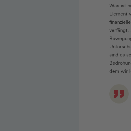
Was ist n
Element 
finanziel
verfängt,
Bewegunge
Unterschi
sind es s
Bedrohung
dem wir 