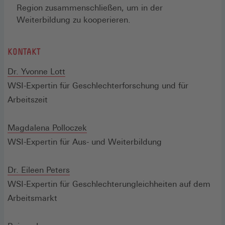
Region zusammenschließen, um in der
Weiterbildung zu kooperieren.
KONTAKT
(Öffnet
Dr. Yvonne Lott
in
WSI-Expertin für Geschlechterforschung und für
einem
Arbeitszeit
neuen
Fenster)
(Öffnet
Magdalena Polloczek
in
WSI-Expertin für Aus- und Weiterbildung
einem
(Öffnet
neuen
Dr. Eileen Peters
in
Fenster)
WSI-Expertin für Geschlechterungleichheiten auf dem
einem
Arbeitsmarkt
neuen