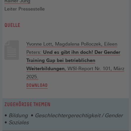
(Öffnet
Fenster)
Rainer Jung
in
Leiter Pressestelle
einem
QUELLE
neuen
Fenster)
Yvonne Lott, Magdalena Polloczek, Eileen
Peters:
Und es gibt ihn doch! Der Gender
Training Gap bei betrieblichen
Weiterbildungen
, WSI-Report Nr. 101, März
(Öffnet
2025.
in
(ÖFFNET
DOWNLOAD
einem
IN
neuen
EINEM
ZUGEHÖRIGE THEMEN
Fenster)
NEUEN
Bildung
Geschlechtergerechtigkeit / Gender
FENSTER)
Soziales