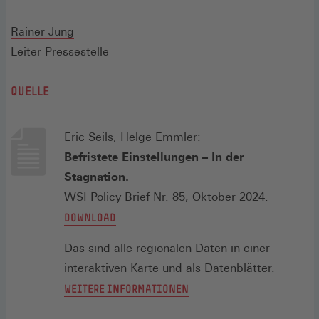
einem
neuen
Rainer Jung
Fenster)
Leiter Pressestelle
QUELLE
Eric Seils, Helge Emmler:
Befristete Einstellungen – In der
Stagnation.
WSI Policy Brief Nr. 85, Oktober 2024.
(ÖFFNET
DOWNLOAD
IN
Das sind alle regionalen Daten in einer
EINEM
interaktiven Karte und als Datenblätter.
NEUEN
(ÖFFNET
WEITERE INFORMATIONEN
FENSTER)
IN