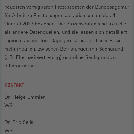
neuesten verfügbaren Prozessdaten der Bundesagentur
für Arbeit zu Einstellungen aus, die sich auf das 4.
Quartal 2023 beziehen. Die Prozessdaten sind aktueller
als andere Datenquellen, und sie lassen sich detailliert
regional auswerten. Dagegen ist es auf dieser Basis
nicht möglich, zwischen Befristungen mit Sachgrund
(z.B. Elternzeitvertretung) und ohne Sachgrund zu
differenzieren.
KONTAKT
(Öffnet
Dr. Helge Emmler
in
WSI
einem
(Öffnet
neuen
Dr. Eric Seils
in
Fenster)
WSI