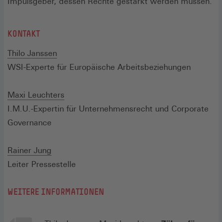
Impulsgeber, dessen Rechte gestärkt werden müssen.
KONTAKT
(Öffnet
Thilo Janssen
in
WSI-Experte für Europäische Arbeitsbeziehungen
einem
neuen
(Öffnet
Maxi Leuchters
Fenster)
in
I.M.U.-Expertin für Unternehmensrecht und Corporate
einem
Governance
neuen
(Öffnet
Fenster)
Rainer Jung
in
Leiter Pressestelle
einem
WEITERE INFORMATIONEN
neuen
Fenster)