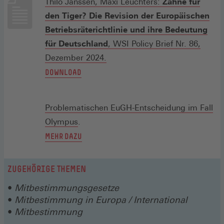
Thilo Janssen, Maxi Leuchters:
Zähne für
den Tiger? Die Revision der Europäischen
Betriebsräterichtlinie und ihre Bedeutung
für Deutschland
, WSI Policy Brief Nr. 86,
Dezember 2024.
DOWNLOAD
Problematischen EuGH-Entscheidung im Fall
(Öffnet
Olympus
.
in
(ÖFFNET
MEHR DAZU
einem
IN
neuen
EINEM
ZUGEHÖRIGE THEMEN
Fenster)
NEUEN
Mitbestimmungsgesetze
FENSTER)
Mitbestimmung in Europa / International
Mitbestimmung