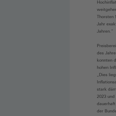
Hochinfla
weitgehend
Thorsten 
Jahr exak
Jahren.“
Preisbere
des Jahre
konnten d
hohen Inf
„Dies lie
Inflation
stark däm
2023 und 
dauerhaft
der Bunde