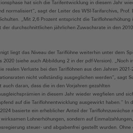
tionsphase hat sich die Tarifentwicklung in diesem Jahr wie
 normalisiert“, sagt der Leiter des WSI-Tarifarchivs, Prof. 
Schulten. „Mit 2,6 Prozent entspricht die Tariflohnerhöhung
t der durchschnittlichen jährlichen Zuwachsrate in den 2010
inigt liegt das Niveau der Tariflöhne weiterhin unter dem Sp
s 2020 (siehe auch Abbildung 2 in der pdf-Version). „Noch
ie realen Verluste bei den Tariflöhnen aus den Jahren 2021-
lationsraten nicht vollständig ausgeglichen werden“, sagt S
gt auch daran, dass die in den Vorjahren gezahlten
sausgleichsprämien in diesem Jahr wieder wegfielen und sic
pfend auf die Tariflohnentwicklung ausgewirkt haben.“ In 
2024 basierte ein erheblicher Anteil der Tariflohnzuwächse n
 wirksamen Lohnerhöhungen, sondern auf Einmalzahlungen,
sregierung steuer- und abgabenfrei gestellt wurden. Ohne