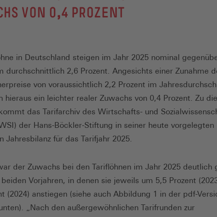
HS VON 0,4 PROZENT
löhne in Deutschland steigen im Jahr 2025 nominal gegenü
m durchschnittlich 2,6 Prozent. Angesichts einer Zunahme d
erpreise von voraussichtlich 2,2 Prozent im Jahresdurchsch
ch hieraus ein leichter realer Zuwachs von 0,4 Prozent. Zu d
kommt das Tarifarchiv des Wirtschafts- und Sozialwissensch
 (WSI) der Hans-Böckler-Stiftung in seiner heute vorgelegten
n Jahresbilanz für das Tarifjahr 2025.
ar der Zuwachs bei den Tariflöhnen im Jahr 2025 deutlich 
n beiden Vorjahren, in denen sie jeweils um 5,5 Prozent (202
nt (2024) anstiegen (siehe auch Abbildung 1 in der pdf-Versi
unten). „Nach den außergewöhnlichen Tarifrunden zur