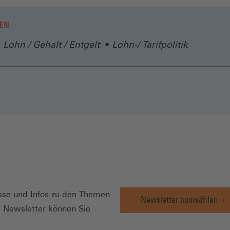
neuen
EINEM
Fenster)
NEUEN
EN
FENSTER)
Lohn / Gehalt / Entgelt
Lohn-/ Tarifpolitik
N
se und Infos zu den Themen
Newsletter auswählen
e Newsletter können Sie