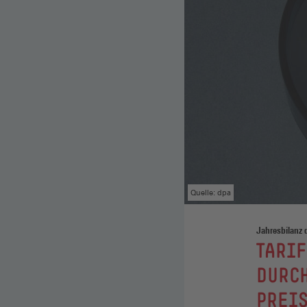
Quelle: dpa
Jahresbilanz 
:
TARIF
DURCH
PREIS