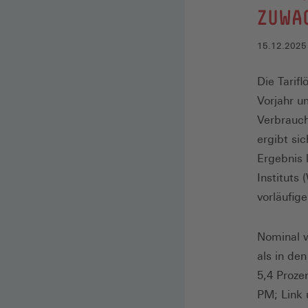
ZUWAC
15.12.2025
Die Tarif
Vorjahr u
Verbrauch
ergibt si
Ergebnis 
Instituts
vorläufige
Nominal w
als in de
5,4 Proze
PM; Link 