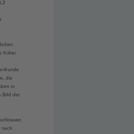
4,2
r
lichen
s früher
arifrunde
e, die
aben in
 Bild der
schlossen
h nach