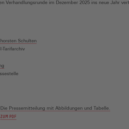
ten Verhandlungsrunde im Dezember 2025 ins neue Jahr ver
(Öffnet
 Thorsten Schulten
in
-Tarifarchiv
einem
neuen
(Öffnet
ng
Fenster)
in
ssestelle
einem
neuen
Fenster)
(Öffnet
Die Pressemitteilung mit Abbildungen und Tabelle.
in
(ÖFFNET
ZUM PDF
einem
IN