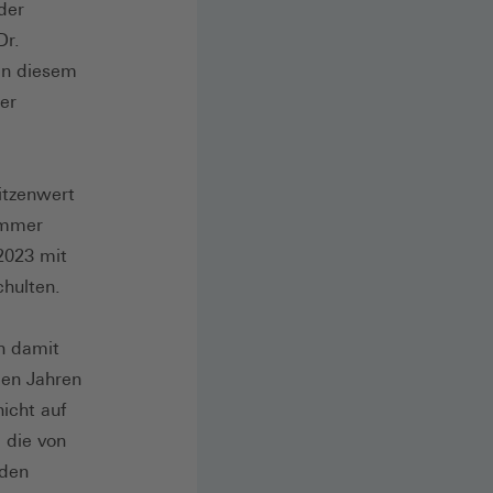
der
Dr.
 in diesem
er
itzenwert
 immer
2023 mit
chulten.
h damit
den Jahren
icht auf
 die von
 den