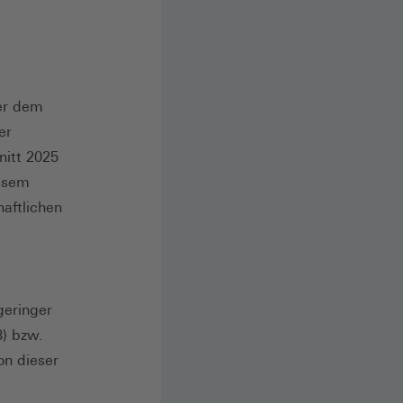
ber dem
er
nitt 2025
iesem
aftlichen
geringer
3) bzw.
on dieser