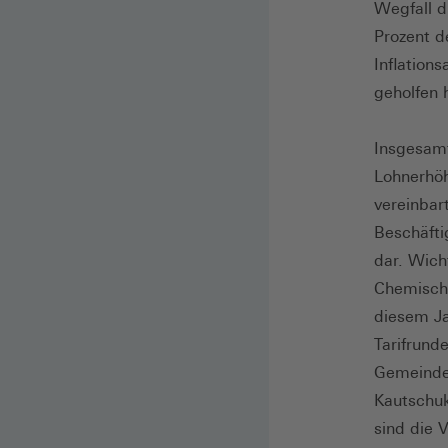
Wegfall d
Prozent d
Inflation
geholfen 
Insgesamt
Lohnerhöh
vereinbar
Beschäfti
dar. Wich
Chemische
diesem Ja
Tarifrund
Gemeinden
Kautschuk
sind die 