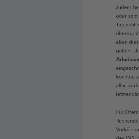
zudem her
oder sehr
Tatsächli
überdurch
eben dies
gehen. U
Arbeitsv
eingeschr
könnten a
alles wirk
letztendl
Für Elter
flächende
Verkürzun
des WSI g