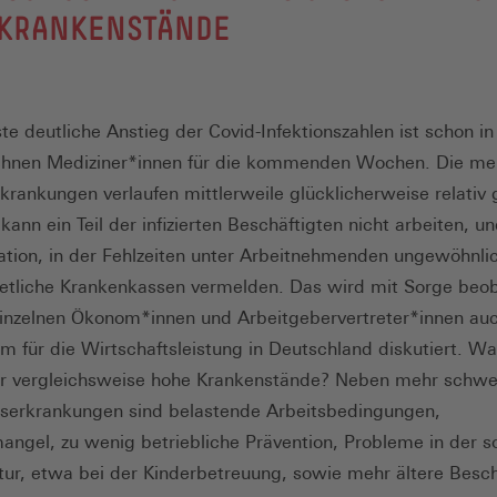
 KRANKENSTÄNDE
te deutliche Anstieg der Covid-Infektionszahlen ist schon in
chnen Mediziner*innen für die kommenden Wochen. Die me
krankungen verlaufen mittlerweile glücklicherweise relativ g
ann ein Teil der infizierten Beschäftigten nicht arbeiten, un
uation, in der Fehlzeiten unter Arbeitnehmenden ungewöhnli
 etliche Krankenkassen vermelden. Das wird mit Sorge beo
inzelnen Ökonom*innen und Arbeitgebervertreter*innen au
em für die Wirtschaftsleistung in Deutschland diskutiert. Wa
ür vergleichsweise hohe Krankenstände? Neben mehr schwe
erkrankungen sind belastende Arbeitsbedingungen,
angel, zu wenig betriebliche Prävention, Probleme in der so
ktur, etwa bei der Kinderbetreuung, sowie mehr ältere Besch