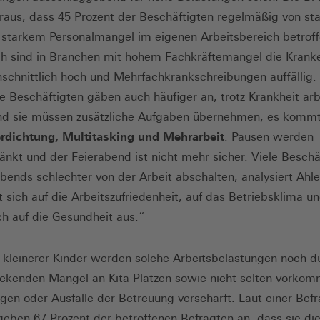
aus, dass 45 Prozent der Beschäftigten regelmäßig von st
 starkem Personalmangel im eigenen Arbeitsbereich betroff
ch sind in Branchen mit hohem Fachkräftemangel die Krank
schnittlich hoch und Mehrfachkrankschreibungen auffällig.
e Beschäftigten gäben auch häufiger an, trotz Krankheit arb
nd sie müssen zusätzliche Aufgaben übernehmen, es kommt
erdichtung, Multitasking und Mehrarbeit
. Pausen werden
änkt und der Feierabend ist nicht mehr sicher. Viele Beschä
bends schlechter von der Arbeit abschalten, analysiert Ahle
t sich auf die Arbeitszufriedenheit, auf das Betriebsklima u
ich auf die Gesundheit aus.“
n kleinerer Kinder werden solche Arbeitsbelastungen noch d
ckenden Mangel an Kita-Plätzen sowie nicht selten vorko
gen oder Ausfälle der Betreuung verschärft. Laut einer Bef
eben 67 Prozent der betroffenen Befragten an, dass sie die