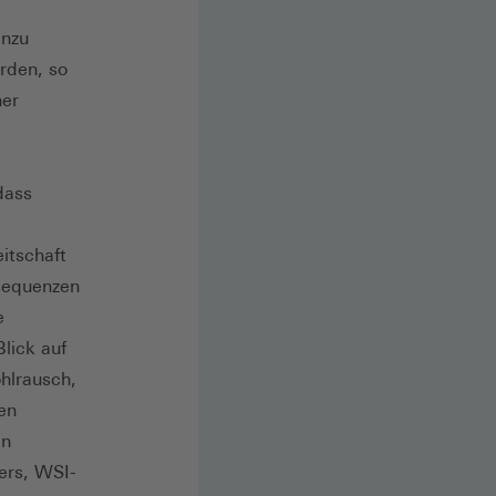
inzu
rden, so
her
dass
itschaft
sequenzen
e
lick auf
ohlrausch,
en
an
ers, WSI-