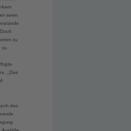
arkem
en seien.
enstände
 Doch
eiten zu
 zu
ftigte
rs. „Das
nd
urch den
mmende
ragung
 Ausfälle