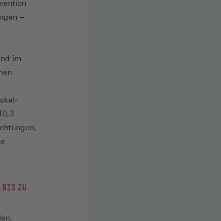
vention
ngen –
and im
ohen
skel-
10,3
ichtungen,
he
 BIS ZU
len,