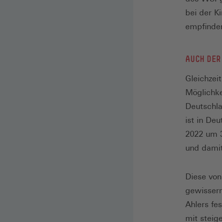
bei der K
empfinde
AUCH DER
Gleichzei
Möglichke
Deutschla
ist in De
2022 um 3
und damit
Diese von
gewisserm
Ahlers fe
mit steig