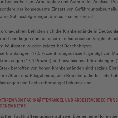
für Gesundheit am Arbeitsplatz und Autorin der Analyse. Prä
sondere der konsequente Einsatz von Gefährdungsbeurteilu
ame Schlussfolgerungen daraus – seien zentral.
Corona-Jahren befinden sich die Krankenstände in Deutschl
rend und liegen nun auf einem im historischen Vergleich h
m häufigsten wurden zuletzt bei Beschäftigten
rkrankungen (17,5 Prozent) diagnostiziert, gefolgt von Mu
rkrankungen (17,4 Prozent) und psychischen Erkrankungen (
 Stark betroffen von hohen Krankenständen sind soziale Einr
ere Alten- und Pflegeheime, also Branchen, die für sehr ho
lastungen und Fachkräftemangel bekannt sind.
KTOREN VON FACHKRÄFTEMANGEL UND ARBEITSVERDICHTUNG
SENEN KITAS
dürften Fachkräfteengpässe auf zwei Ebenen eine Rolle spie