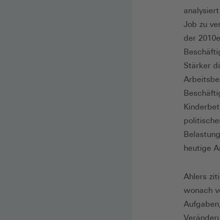
analysier
Job zu ve
der 2010e
Beschäfti
Stärker d
Arbeitsbe
Beschäfti
Kinderbet
politisch
Belastung
heutige A
Ahlers zi
wonach vo
Aufgaben
Veränderu