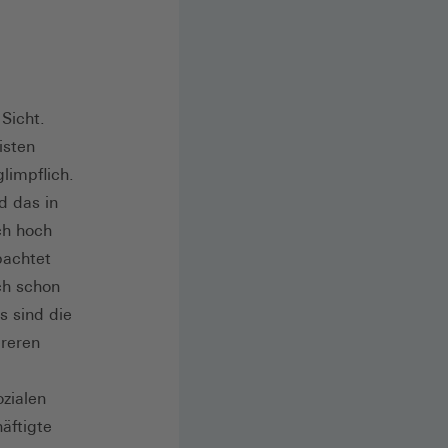
 Sicht.
isten
limpflich.
d das in
ch hoch
bachtet
ch schon
s sind die
reren
zialen
äftigte