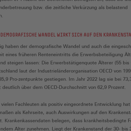
inderbetreuung bzw. die zeitliche Verkürzung als belastend
n.
 DEMOGRAFISCHE WANDEL WIRKT SICH AUF DEN KRANKENST
tig haben der demografische Wandel und auch die eingesch
it eines früheren Renteneintritts die Erwerbsbeteiligung Ält
nd steigen lassen: Die Erwerbstätigenquote Älterer (55 bis 
utschland laut der Industrieländerorganisation OECD von 199
5,9 Pro-zentpunkte gestiegen. Im Jahr 2022 lag sie bei 73,
 deutlich über dem OECD-Durchschnitt von 62,9 Prozent.
 vielen Fachleuten als positiv eingeordnete Entwicklung hat
aßen als Kehrseite, auch Auswirkungen auf den Krankensta
st. Krankenkassendaten belegen, dass krankheitsbedingte F
endem Alter zunehmen. Liegt der Krankenstand der 30- bis 