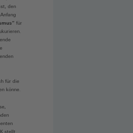
st, den
d Anfang
ismus“
für
ukurieren.
fende
le
lenden
h für die
en könne.
se,
nden
nenten
 stellt