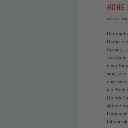
HOHE
01.10.2024
Der nächs
Damit re
Corona-Er
Trotzdem k
einer Sit
sind, wie
und von e
als Probl
Gründe f
Atemwegs
Personalm
Infrastru