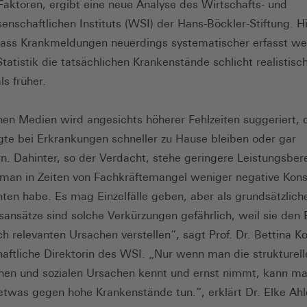
Faktoren, ergibt eine neue Analyse des Wirtschafts- und
senschaftlichen Instituts (WSI) der Hans-Böckler-Stiftung. H
ss Krankmeldungen neuerdings systematischer erfasst we
tatistik die tatsächlichen Krankenstände schlicht realistisc
 als früher.
en Medien wird angesichts höherer Fehlzeiten suggeriert, 
gte bei Erkrankungen schneller zu Hause bleiben oder gar
rn. Dahinter, so der Verdacht, stehe geringere Leistungsbere
man in Zeiten von Fachkräftemangel weniger negative Kon
hten habe. Es mag Einzelfälle geben, aber als grundsätzlich
sansätze sind solche Verkürzungen gefährlich, weil sie den B
ch relevanten Ursachen verstellen“, sagt Prof. Dr. Bettina K
aftliche Direktorin des WSI. „Nur wenn man die strukturell
chen und sozialen Ursachen kennt und ernst nimmt, kann m
twas gegen hohe Krankenstände tun.“, erklärt Dr. Elke Ahl