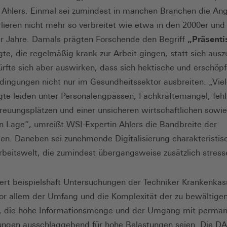
t Ahlers. Einmal sei zumindest in manchen Branchen die Ang
rlieren nicht mehr so verbreitet wie etwa in den 2000er un
r Jahre. Damals prägten Forschende den Begriff
„Präsent
gte, die regelmäßig krank zur Arbeit gingen, statt sich ausz
ürfte sich aber auswirken, dass sich hektische und erschöp
dingungen nicht nur im Gesundheitssektor ausbreiten. „Vie
gte leiden unter Personalengpässen, Fachkräftemangel, feh
reuungsplätzen und einer unsicheren wirtschaftlichen sowie
en Lage“, umreißt WSI-Expertin Ahlers die Bandbreite der
en. Daneben sei zunehmende Digitalisierung charakteristisc
rbeitswelt, die zumindest übergangsweise zusätzlich stress
tiert beispielshaft Untersuchungen der Techniker Krankenkas
r allem der Umfang und die Komplexität der zu bewältige
, die hohe Informationsmenge und der Umgang mit perma
ngen ausschlaggebend für hohe Belastungen seien. Die DAK