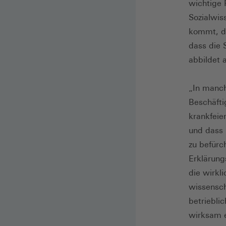
wichtige 
Sozialwis
kommt, da
dass die S
abbildet
„In manch
Beschäfti
krankfeie
und dass 
zu befürc
Erklärung
die wirkli
wissensch
betriebli
wirksam e