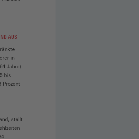
AND AUS
ränkte
erer in
64 Jahre)
5 bis
3 Prozent
nd, stellt
ehlzeiten
34-