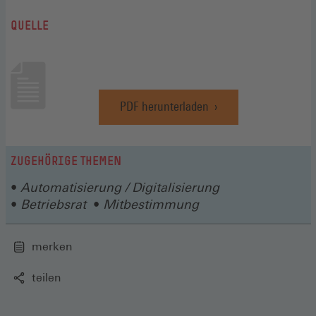
QUELLE
PDF herunterladen
(Öffnet
in
einem
neuen
ZUGEHÖRIGE THEMEN
Fenster)
Automatisierung / Digitalisierung
Betriebsrat
Mitbestimmung
merken
teilen