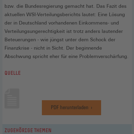
bzw. die Bundesregierung gemacht hat. Das Fazit des
aktuellen WSI-Verteilungsberichts lautet: Eine Lösung
der in Deutschland vorhandenen Einkommens- und
Verteilungsungerechtigkeit ist trotz anders lautender
Beteuerungen - wie jüngst unter dem Schock der
Finanzkrise - nicht in Sicht. Der beginnende
Abschwung spricht eher für eine Problemverschärfung.
QUELLE
PDF herunterladen
(Öffnet
in
einem
neuen
ZUGEHÖRIGE THEMEN