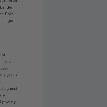
 Armen zu
 bei den
e Rolle.
enslagen
 of
hensive
 very
his year’s
e
ct against
are
d poverty