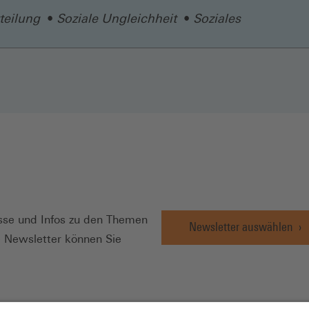
teilung
Soziale Ungleichheit
Soziales
N
se und Infos zu den Themen
Newsletter auswählen
e Newsletter können Sie