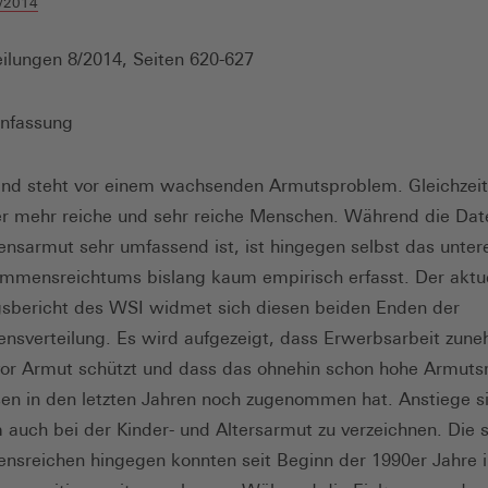
/2014
ilungen 8/2014, Seiten 620-627
nfassung
nd steht vor einem wachsenden Armutsproblem. Gleichzeit
r mehr reiche und sehr reiche Menschen. Während die Dat
sarmut sehr umfassend ist, ist hingegen selbst das unter
mmensreichtums bislang kaum empirisch erfasst. Der aktue
gsbericht des WSI widmet sich diesen beiden Enden der
sverteilung. Es wird aufgezeigt, dass Erwerbsarbeit zun
or Armut schützt und dass das ohnehin schon hohe Armutsr
sen in den letzten Jahren noch zugenommen hat. Anstiege s
auch bei der Kinder- und Altersarmut zu verzeichnen. Die 
sreichen hingegen konnten seit Beginn der 1990er Jahre i