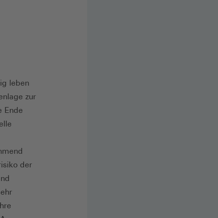
ig leben
enlage zur
e Ende
lle
ehmend
isiko der
ind
sehr
hre