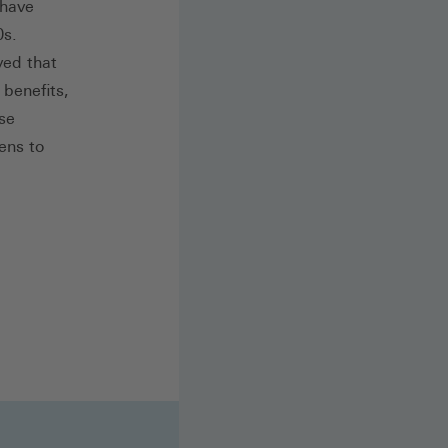
 have
0s.
ved that
 benefits,
se
ens to