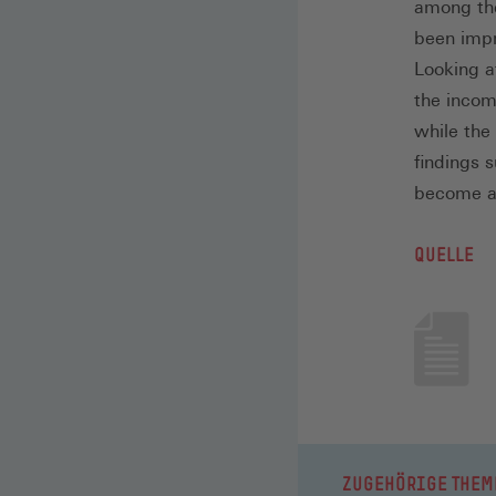
among the
been impr
Looking a
the income
while the
findings 
become a 
QUELLE
ZUGEHÖRIGE THEM