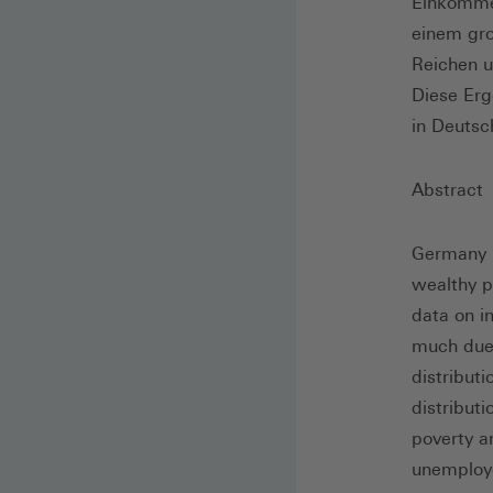
Einkomme
einem gro
Reichen 
Diese Erg
in Deutsch
Abstract
Germany i
wealthy p
data on in
much due 
distribut
distribut
poverty a
unemploye