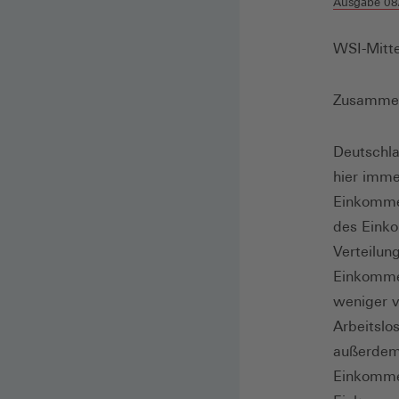
Ausgabe 08
WSI-Mitte
Zusamme
Deutschla
hier imme
Einkommen
des Einko
Verteilun
Einkommen
weniger v
Arbeitslo
außerdem 
Einkommen