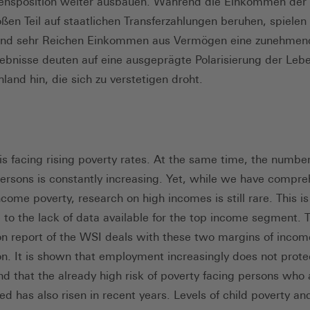
nsposition weiter ausbauen. Während die Einkommen der
ßen Teil auf staatlichen Transferzahlungen beruhen, spielen
und sehr Reichen Einkommen aus Vermögen eine zunehmend
ebnisse deuten auf eine ausgeprägte Polarisierung der Leb
land hin, die sich zu verstetigen droht.
s facing rising poverty rates. At the same time, the number
ersons is constantly increasing. Yet, while we have compre
come poverty, research on high incomes is still rare. This is
to the lack of data available for the top income segment. T
ion report of the WSI deals with these two margins of incom
ion. It is shown that employment increasingly does not prote
nd that the already high risk of poverty facing persons who 
d has also risen in recent years. Levels of child poverty an