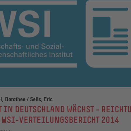
, Dorothee / Seils, Eric
 IN DEUTSCHLAND WÄCHST - REICHT
 WSI-VERTEILUNGSBERICHT 2014