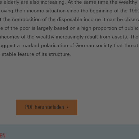
 elderly are also increasing. At the same time the wealthy
oving their income situation since the beginning of the 199
t the composition of the disposable income it can be obser
 of the poor is largely based on a high proportion of public
 incomes of the wealthy increasingly result from assets. The
suggest a marked polarisation of German society that threat
stable feature of its structure.
PDF herunterladen
(Öffnet
in
einem
neuen
EN
Fenster)