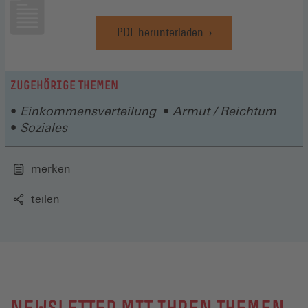
PDF herunterladen
(Öffnet
in
einem
neuen
ZUGEHÖRIGE THEMEN
Fenster)
Einkommensverteilung
Armut / Reichtum
Soziales
merken
teilen
NEWSLETTER MIT IHREN THEMEN