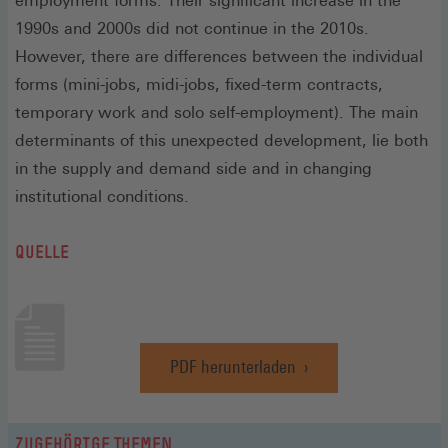
employment forms. Their significant increase in the
1990s and 2000s did not continue in the 2010s.
However, there are differences between the individual
forms (mini-jobs, midi-jobs, fixed-term contracts,
temporary work and solo self-employment). The main
determinants of this unexpected development, lie both
in the supply and demand side and in changing
institutional conditions.
QUELLE
PDF herunterladen
(Öffnet
in
einem
neuen
ZUGEHÖRIGE THEMEN