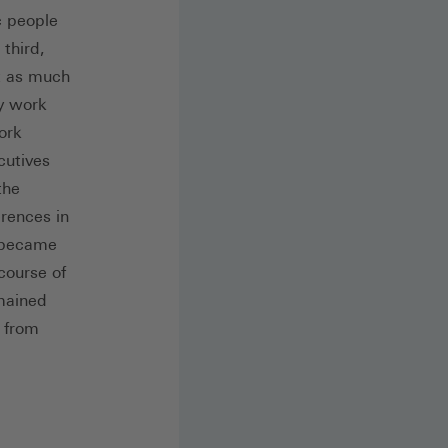
c people
 third,
t as much
ly work
ork
cutives
the
erences in
e became
course of
mained
g from