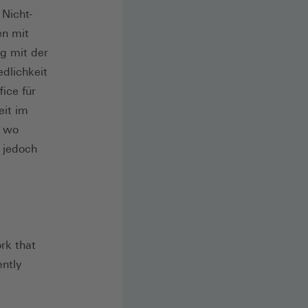
 Nicht-
en mit
g mit der
edlichkeit
ice für
eit im
; wo
e jedoch
rk that
ntly