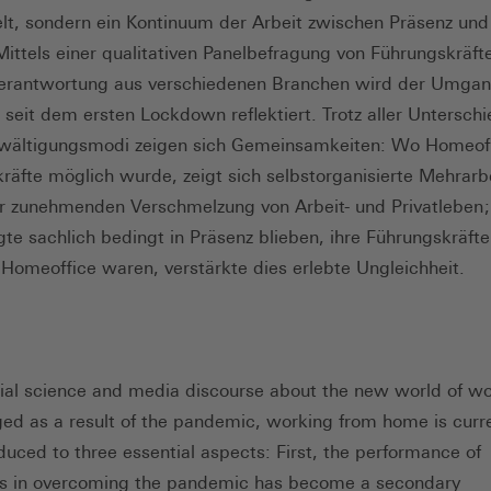
lt, sondern ein Kontinuum der Arbeit zwischen Präsenz und
Mittels einer qualitativen Panelbefragung von Führungskräft
erantwortung aus verschiedenen Branchen wird der Umgan
seit dem ersten Lockdown reflektiert. Trotz aller Unterschi
wältigungsmodi zeigen sich Gemeinsamkeiten: Wo Homeoff
räfte möglich wurde, zeigt sich selbstorganisierte Mehrarb
r zunehmenden Verschmelzung von Arbeit- und Privatleben 
gte sachlich bedingt in Präsenz blieben, ihre Führungskräft
 Homeoffice waren, verstärkte dies erlebte Ungleichheit.
cial science and media discourse about the new world of wo
ed as a result of the pandemic, working from home is curre
duced to three essential aspects: First, the performance of
s in overcoming the pandemic has become a secondary