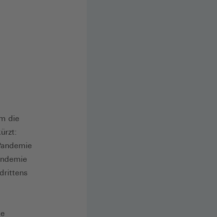
um die
ürzt:
 Pandemie
Pandemie
drittens
te