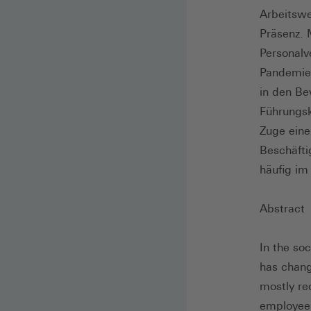
Arbeitswe
Präsenz. 
Personalv
Pandemie 
in den Be
Führungsk
Zuge eine
Beschäfti
häufig im
Abstract
In the so
has chang
mostly re
employee