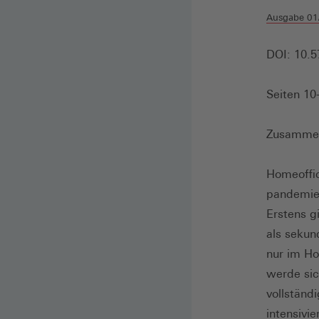
Ausgabe 01
DOI: 10.5
Seiten 10
Zusamme
Homeoffic
pandemieb
Erstens g
als sekun
nur im Ho
werde sic
vollständ
intensivi