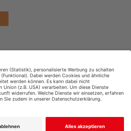
Institut für Makroökonomie
ches
und Konjunkturforschung
immung und
Hugo Sinzheimer Institut für
ng
Arbeits- und Sozialrecht