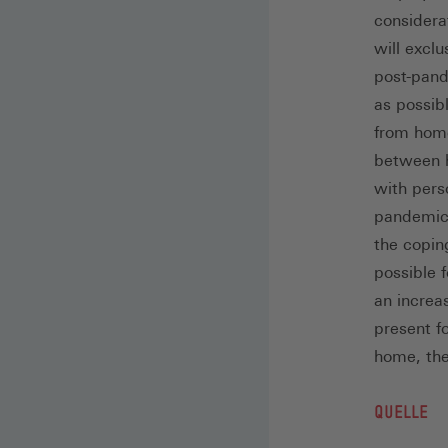
considera
will exclu
post-pand
as possib
from home
between h
with perso
pandemic 
the copin
possible 
an increa
present f
home, the 
QUELLE