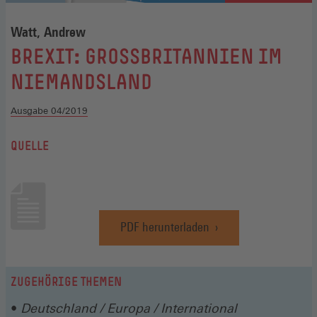
Watt, Andrew
:
BREXIT: GROSSBRITANNIEN IM N
IEMANDSLAND
Ausgabe 04/2019
QUELLE
PDF herunterladen
(Öffnet
in
einem
neuen
ZUGEHÖRIGE THEMEN
Fenster)
Deutschland / Europa / International