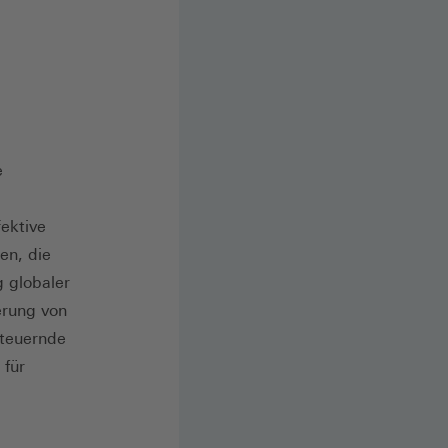
e
fektive
en, die
g globaler
erung von
teuernde
 für