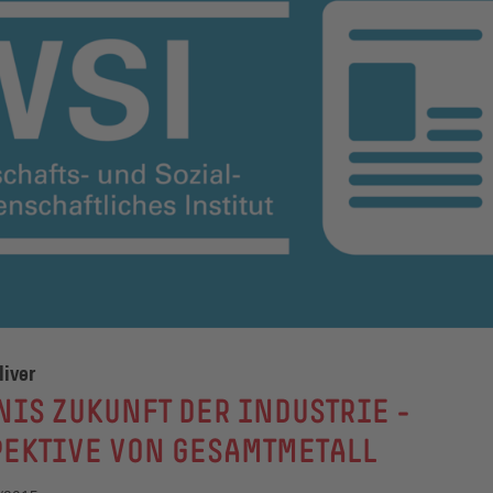
liver
IS ZUKUNFT DER INDUSTRIE -
PEKTIVE VON GESAMTMETALL