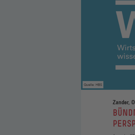
Quelle: HBS
Zander, O
:
BÜNDN
PERS