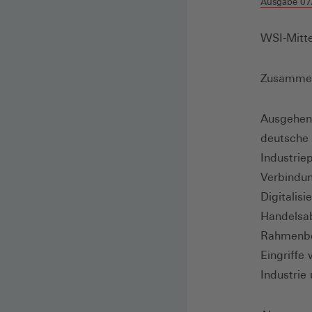
Ausgabe 07
WSI-Mitte
Zusamme
Ausgehend
deutsche 
Industrie
Verbindun
Digitalis
Handelsab
Rahmenbe
Eingriffe
Industrie