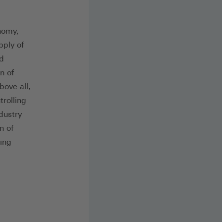
nomy,
pply of
ed
n of
bove all,
rolling
dustry
n of
ing