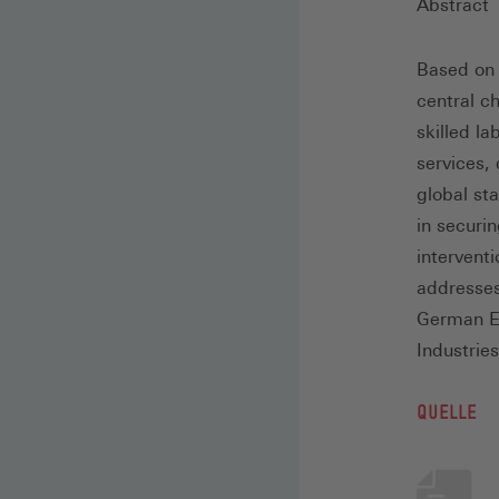
Abstract
Based on 
central ch
skilled la
services, 
global sta
in securi
interventi
addresses
German Em
Industries
QUELLE