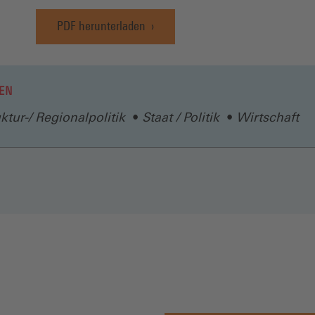
PDF herunterladen
(Öffnet
in
einem
neuen
EN
Fenster)
uktur-/ Regionalpolitik
Staat / Politik
Wirtschaft
N