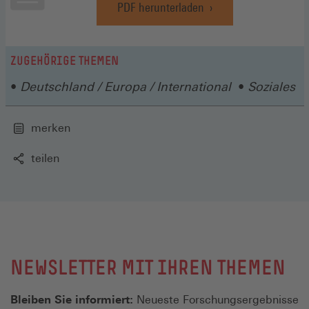
PDF herunterladen
(Öffnet
in
einem
neuen
ZUGEHÖRIGE THEMEN
Fenster)
Deutschland / Europa / International
Soziales
merken
teilen
NEWSLETTER MIT IHREN THEMEN
Bleiben Sie informiert:
Neueste Forschungsergebnisse