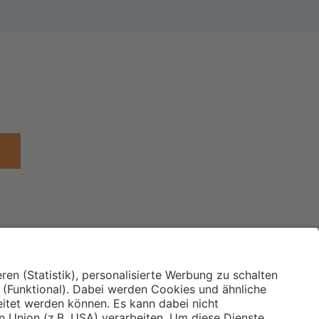
Institut für Makroökonomie
ches
und Konjunkturforschung