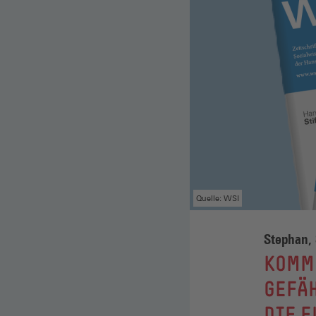
Quelle: WSI
Stephan,
:
KOMME
GEFÄH
DIE E