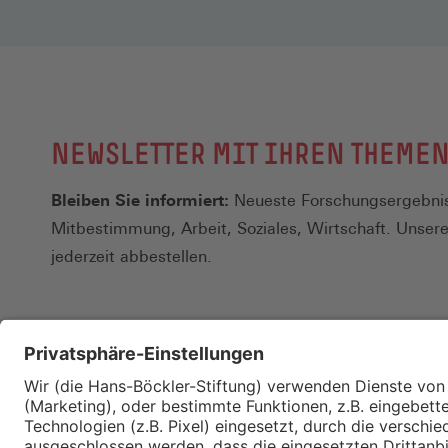
NEWSLETTER MIT IHREN THEME
Bleiben Sie informiert:
Neueste Forschungsergebnis
Mitbestimmung, Arbeit, Soziales, Wirtschaft. Unser
jederzeit abbestellen.
Kontakt
Merkzettel