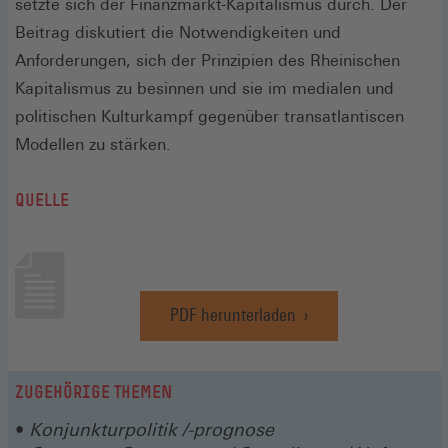
setzte sich der Finanzmarkt-Kapitalismus durch. Der
Beitrag diskutiert die Notwendigkeiten und
Anforderungen, sich der Prinzipien des Rheinischen
Kapitalismus zu besinnen und sie im medialen und
politischen Kulturkampf gegenüber transatlantiscen
Modellen zu stärken.
QUELLE
PDF herunterladen
(Öffnet
in
einem
neuen
ZUGEHÖRIGE THEMEN
Fenster)
Konjunkturpolitik /-prognose