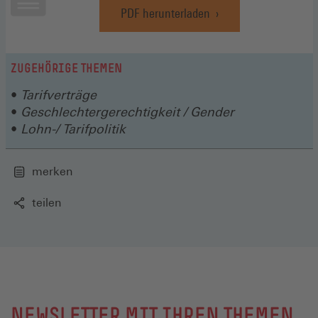
PDF herunterladen
(Öffnet
in
einem
neuen
ZUGEHÖRIGE THEMEN
Fenster)
Tarifverträge
Geschlechtergerechtigkeit / Gender
Lohn-/ Tarifpolitik
merken
teilen
NEWSLETTER MIT IHREN THEMEN