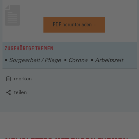
PDF herunterladen
(Öffnet
in
einem
neuen
ZUGEHÖRIGE THEMEN
Fenster)
Sorgearbeit / Pflege
Corona
Arbeitszeit
merken
teilen