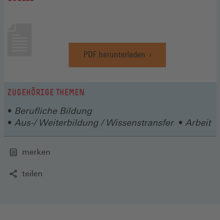
PDF herunterladen
(Öffnet
in
einem
neuen
ZUGEHÖRIGE THEMEN
Fenster)
Berufliche Bildung
Aus-/ Weiterbildung / Wissenstransfer
Arbeit
merken
teilen