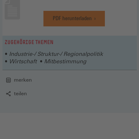
PDF herunterladen
(Öffnet
in
einem
neuen
ZUGEHÖRIGE THEMEN
Fenster)
Industrie-/ Struktur-/ Regionalpolitik
Wirtschaft
Mitbestimmung
merken
teilen