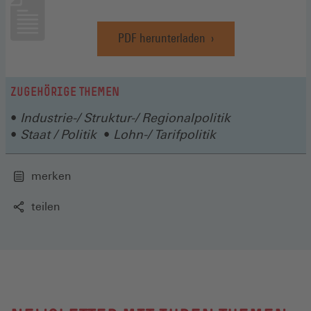
PDF herunterladen
(Öffnet
in
einem
neuen
ZUGEHÖRIGE THEMEN
Fenster)
Industrie-/ Struktur-/ Regionalpolitik
Staat / Politik
Lohn-/ Tarifpolitik
merken
teilen