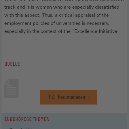
track and it is women who are especially dissatisfied
with this aspect. Thus, a critical appraisal of the
employment policies of universities is necessary,
especially in the context of the “Excellence Initiative”.
QUELLE
PDF herunterladen
(Öffnet
in
einem
neuen
ZUGEHÖRIGE THEMEN
Fenster)