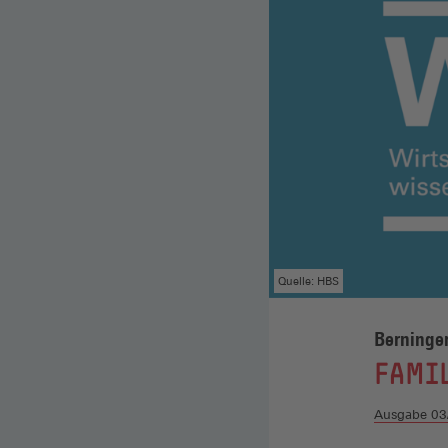
Quelle: HBS
Berninger
:
FAMI
Ausgabe 03