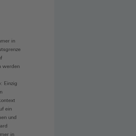
hmer in
utsgrenze
f
n werden
: Einzig
en
kontext
uf ein
men und
dard
hmer in