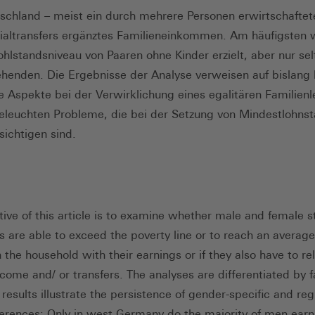
chland – meist ein durch mehrere Personen erwirtschaftet
ialtransfers ergänztes Familieneinkommen. Am häufigsten 
hlstandsniveau von Paaren ohne Kinder erzielt, aber nur sel
iehenden. Die Ergebnisse der Analyse verweisen auf bislan
te Aspekte bei der Verwirklichung eines egalitären Familienle
eleuchten Probleme, die bei der Setzung von Mindestlohns
sichtigen sind.
tive of this article is to examine whether male and female 
 are able to exceed the poverty line or to reach an averag
in the household with their earnings or if they also have to re
ncome and/ or transfers. The analyses are differentiated by f
results illustrate the persistence of gender-specific and reg
erences: Only in west Germany do the majority of men ear