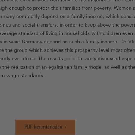
high enough to protect their families from poverty. Women
ermany commonly depend on a family income, which consis
mes and social transfers, in order to keep above the poverty
average standard of living in households with children even
 in west Germany depend on such a family income. Childl
re the group which achieves this prosperity level most often
ardly ever do so. The results point to rarely discussed aspe
 the realization of an egalitarian family model as well as th
um wage standards.
PDF herunterladen
(Öffnet