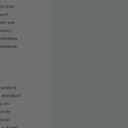
es bzw.
wird
ten von
g kaum
itbildes.
tandards
standard
e standard
ly on
amily
ional
n a wage