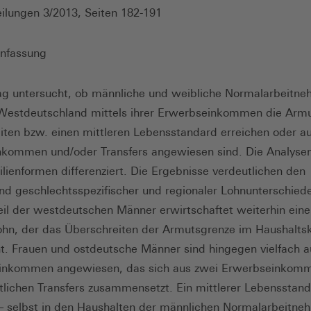
ilungen 3/2013, Seiten 182-191
nfassung
ag untersucht, ob männliche und weibliche Normalarbeitne
Westdeutschland mittels ihrer Erwerbseinkommen die Arm
iten bzw. einen mittleren Lebensstandard erreichen oder au
nkommen und/oder Transfers angewiesen sind. Die Analyse
lienformen differenziert. Die Ergebnisse verdeutlichen den
nd geschlechtsspezifischer und regionaler Lohnunterschiede
eil der westdeutschen Männer erwirtschaftet weiterhin ein
ohn, der das Überschreiten der Armutsgrenze im Haushalts
t. Frauen und ostdeutsche Männer sind hingegen vielfach a
einkommen angewiesen, das sich aus zwei Erwerbseinkom
atlichen Transfers zusammensetzt. Ein mittlerer Lebensstan
 – selbst in den Haushalten der männlichen Normalarbeitne