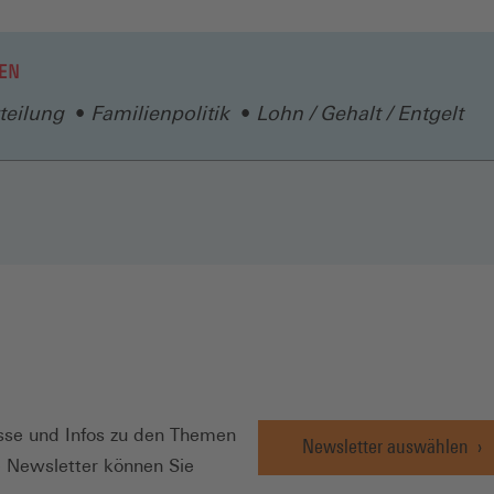
in
einem
neuen
EN
Fenster)
teilung
Familienpolitik
Lohn / Gehalt / Entgelt
N
se und Infos zu den Themen
Newsletter auswählen
e Newsletter können Sie