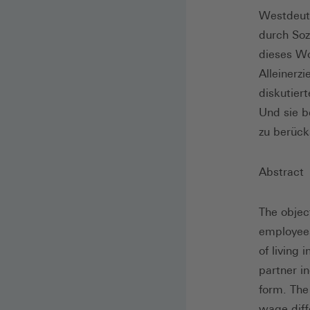
Westdeuts
durch Soz
dieses Wo
Alleinerz
diskutier
Und sie b
zu berück
Abstract
The objec
employees
of living 
partner i
form. The 
wage diff