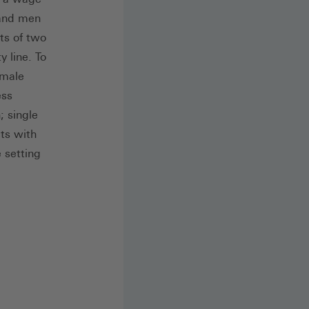
 and men
ts of two
 line. To
 male
ess
; single
cts with
e setting