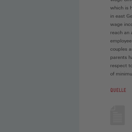
which is 
in east G
wage inco
reach an 
employees
couples a
parents h
respect to
of minim
QUELLE