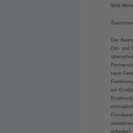
WSI-Mitte
Zusamme
Der Beitr
Ost- und 
überschre
Partnerei
nach Fami
Fortbesta
ein Großt
Ernährerl
ermöglich
Familien
sozialsta
erfordert