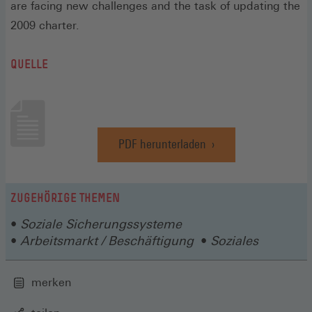
are facing new challenges and the task of updating the
2009 charter.
QUELLE
PDF herunterladen
(Öffnet
in
einem
neuen
ZUGEHÖRIGE THEMEN
Fenster)
Soziale Sicherungssysteme
Arbeitsmarkt / Beschäftigung
Soziales
merken