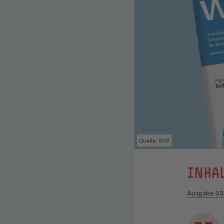
Quelle: WSI
:
INHA
Ausgabe 03