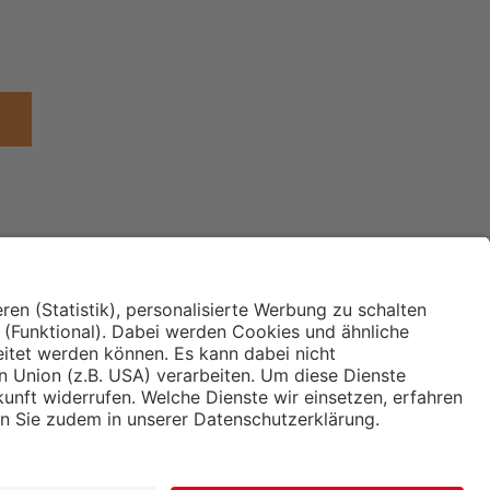
Institut für Makroökonomie
ches
und Konjunkturforschung
immung und
Hugo Sinzheimer Institut für
ng
Arbeits- und Sozialrecht