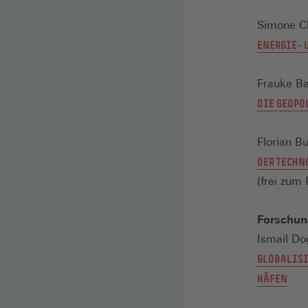
Simone C
ENERGIE- 
Frauke B
DIE GEOPO
Florian Bu
DER TECHN
(frei zu
Forschun
Ismail Do
GLOBALISI
HÄFEN