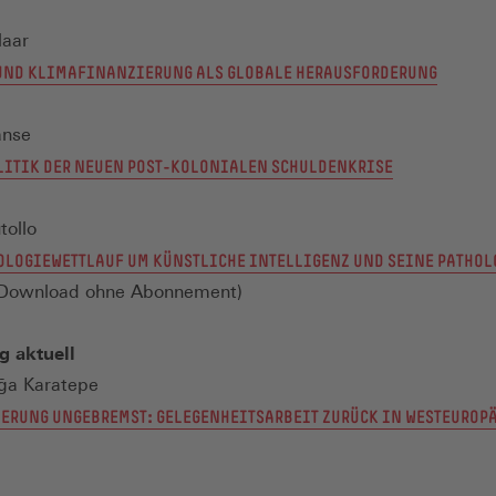
laar
UND KLIMAFINANZIERUNG ALS GLOBALE HERAUSFORDERUNG
anse
LITIK DER NEUEN POST-KOLONIALEN SCHULDENKRISE
tollo
OLOGIEWETTLAUF UM KÜNSTLICHE INTELLIGENZ UND SEINE PATHO
m Download ohne Abonnement)
g aktuell
ğa Karatepe
ERUNG UNGEBREMST: GELEGENHEITSARBEIT ZURÜCK IN WESTEUROP