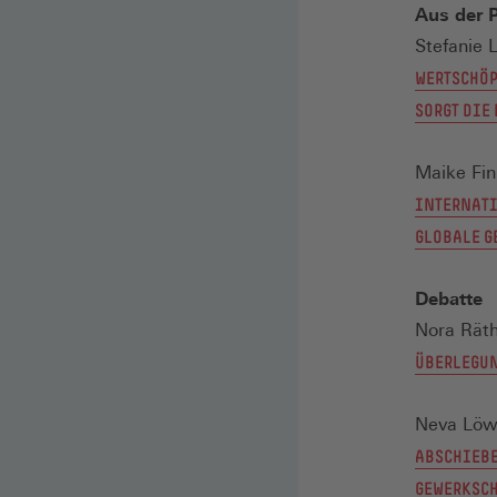
Aus der P
Stefanie 
WERTSCHÖP
SORGT DIE
Maike Fi
INTERNATI
GLOBALE 
Debatte
Nora Räth
ÜBERLEGUN
Neva Lö
ABSCHIEB
GEWERKSCH