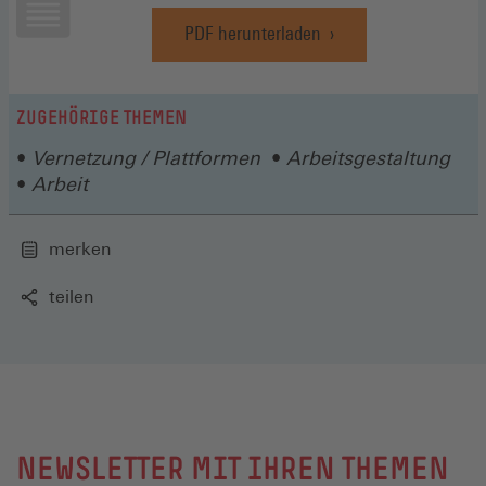
PDF herunterladen
(Öffnet
in
einem
neuen
ZUGEHÖRIGE THEMEN
Fenster)
Vernetzung / Plattformen
Arbeitsgestaltung
Arbeit
merken
teilen
NEWSLETTER MIT IHREN THEMEN