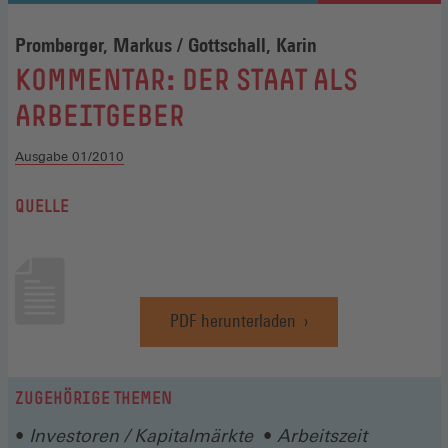
Promberger, Markus / Gottschall, Karin
:
KOMMENTAR: DER STAAT ALS
ARBEITGEBER
Ausgabe 01/2010
QUELLE
PDF herunterladen
(Öffnet
in
einem
neuen
ZUGEHÖRIGE THEMEN
Fenster)
Investoren / Kapitalmärkte
Arbeitszeit