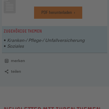
PDF herunterladen
(Öffnet
in
einem
neuen
ZUGEHÖRIGE THEMEN
Fenster)
Kranken-/ Pflege-/ Unfallversicherung
Soziales
merken
teilen