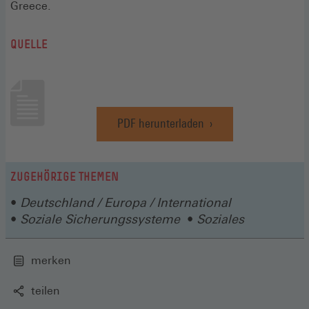
Greece.
QUELLE
PDF herunterladen
(Öffnet
in
einem
neuen
ZUGEHÖRIGE THEMEN
Fenster)
Deutschland / Europa / International
Soziale Sicherungssysteme
Soziales
merken
teilen