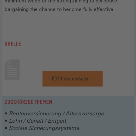
minimum wage or the strengthening of collective
bargaining the chance to become fully effective.
QUELLE
PDF herunterladen
(Öffnet
in
einem
neuen
ZUGEHÖRIGE THEMEN
Fenster)
Rentenversicherung / Altersvorsorge
Lohn / Gehalt / Entgelt
Soziale Sicherungssysteme