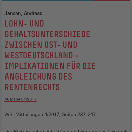
Jansen, Andreas
:
LOHN- UND
GEHALTSUNTERSCHIEDE
ZWISCHEN OST- UND
WESTDEUTSCHLAND –
IMPLIKATIONEN FÜR DIE
ANGLEICHUNG DES
RENTENRECHTS
Ausgabe 04/2017
WSI-Mitteilungen 4/2017, Seiten 237–247
Der Beitrag untersucht Stand und vergangene Dynamik