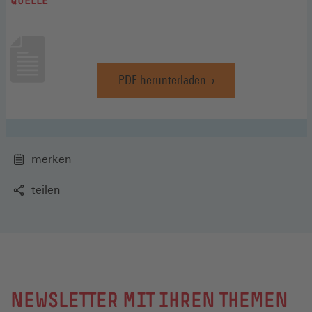
PDF herunterladen
(Öffnet
in
einem
neuen
Fenster)
merken
teilen
NEWSLETTER MIT IHREN THEMEN