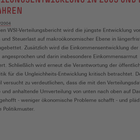
AHREN
/2004
len WSI-Verteilungsbericht wird die jüngste Entwicklung vo
und Steuerlast auf makroökonomischer Ebene in längerfris
ngebettet. Zusätzlich wird die Einkommensentwicklung der 
e angesprochen und darin insbesondere Einkommensarmut
ert. Schließlich wird erneut die Verantwortung der öffentlic
itik für die Ungleichheits-Entwicklung kritisch betrachtet. D
il versucht zu verdeutlichen, dass die mit den Verteilungsda
 und anhaltende Umverteilung von unten nach oben auf Da
 gehofft - weniger ökonomische Probleme schafft - und plädi
e Politikmuster.