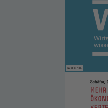
Quelle: HBS
Schäfer, 
:
MEHR 
ÖKON
VERT