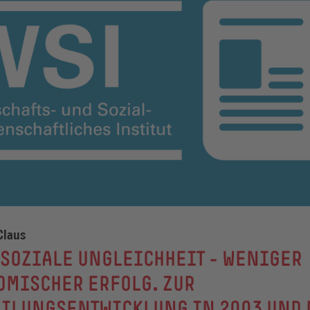
Claus
SOZIALE UNGLEICHHEIT - WENIGER
OMISCHER ERFOLG. ZUR
EILUNGSENTWICKLUNG IN 2003 UND