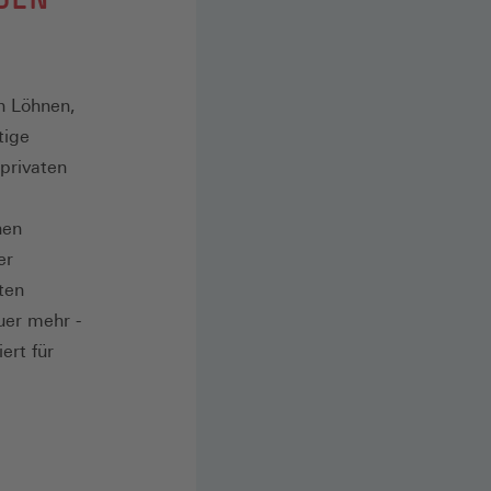
n Löhnen,
tige
privaten
hen
er
ten
uer mehr -
ert für