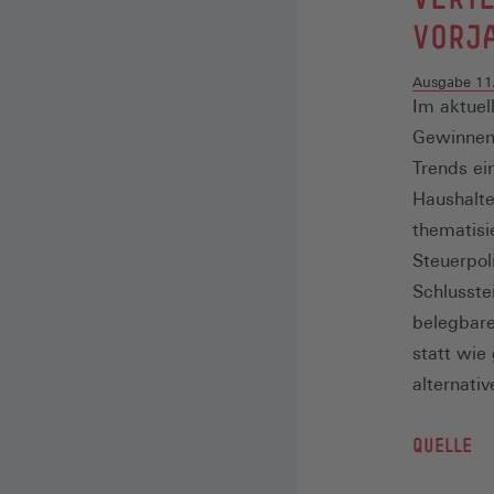
VORJ
Ausgabe 11
Im aktuel
Gewinnen 
Trends ei
Haushalt
thematisi
Steuerpol
Schlusste
belegbare
statt wie
alternativ
QUELLE