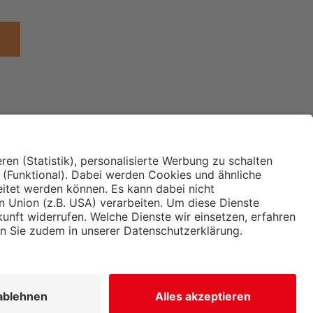
Institut für Makroökonomie
ches
und Konjunkturforschung
immung und
Hugo Sinzheimer Institut für
ng
Arbeits- und Sozialrecht