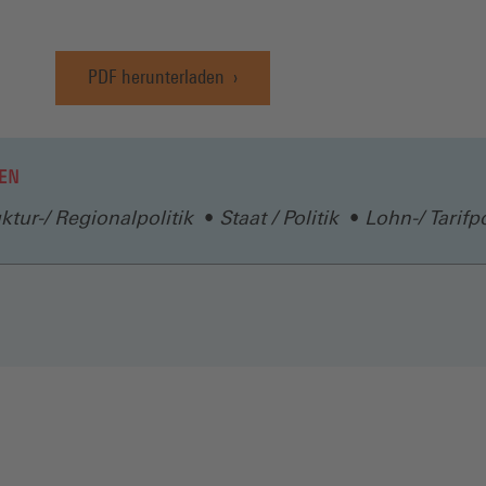
PDF herunterladen
(Öffnet
in
einem
neuen
EN
Fenster)
uktur-/ Regionalpolitik
Staat / Politik
Lohn-/ Tarifpo
N