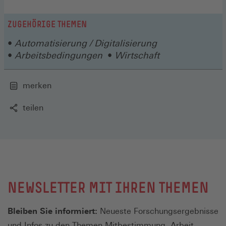
in
einem
neuen
ZUGEHÖRIGE THEMEN
Fenster)
Automatisierung / Digitalisierung
Arbeitsbedingungen
Wirtschaft
merken
teilen
NEWSLETTER MIT IHREN THEMEN
Bleiben Sie informiert:
Neueste Forschungsergebnisse
und Infos zu den Themen Mitbestimmung, Arbeit,