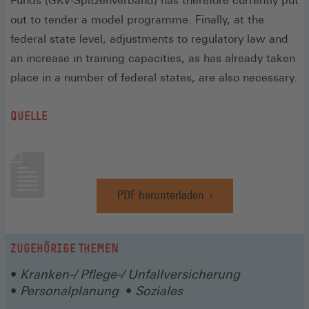
Funds (GKV-Spitzenverband) has therefore currently put
out to tender a model programme. Finally, at the
federal state level, adjustments to regulatory law and
an increase in training capacities, as has already taken
place in a number of federal states, are also necessary.
QUELLE
PDF herunterladen
(Öffnet
in
einem
neuen
ZUGEHÖRIGE THEMEN
Fenster)
Kranken-/ Pflege-/ Unfallversicherung
Personalplanung
Soziales