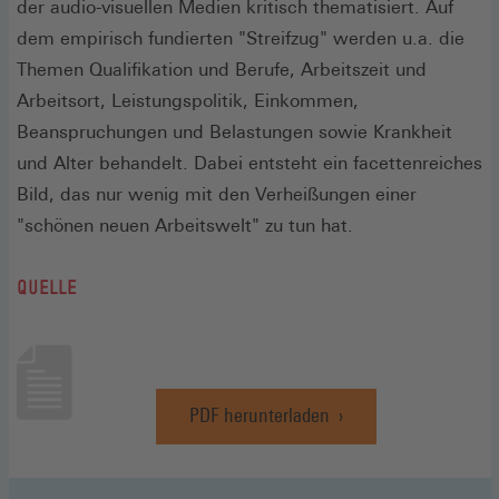
der audio-visuellen Medien kritisch thematisiert. Auf
dem empirisch fundierten "Streifzug" werden u.a. die
Themen Qualifikation und Berufe, Arbeitszeit und
Arbeitsort, Leistungspolitik, Einkommen,
Beanspruchungen und Belastungen sowie Krankheit
und Alter behandelt. Dabei entsteht ein facettenreiches
Bild, das nur wenig mit den Verheißungen einer
"schönen neuen Arbeitswelt" zu tun hat.
QUELLE
PDF herunterladen
(Öffnet
in
einem
neuen