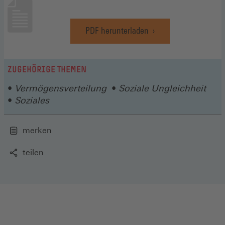
PDF herunterladen
(Öffnet
in
einem
neuen
ZUGEHÖRIGE THEMEN
Fenster)
Vermögensverteilung
Soziale Ungleichheit
Soziales
merken
teilen