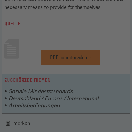
necessary means to provide for themselves.
QUELLE
PDF herunterladen
(Öffnet
in
einem
neuen
ZUGEHÖRIGE THEMEN
Fenster)
Soziale Mindeststandards
Deutschland / Europa / International
Arbeitsbedingungen
merken