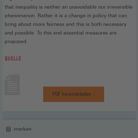
that inequality is neither an unavoidable nor irreversible
phenomenon. Rather it is a change in policy that can
bring about more fairness and this is both necessary
and possible. To this end essential measures are
proposed.
QUELLE
PDF herunterladen
(Öffnet
in
einem
neuen
Fenster)
merken