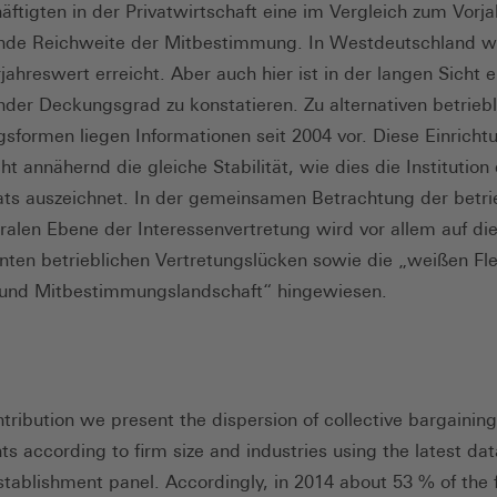
äftigten in der Privatwirtschaft eine im Vergleich zum Vorjah
de Reichweite der Mitbestimmung. In Westdeutschland wi
jahreswert erreicht. Aber auch hier ist in der langen Sicht e
er Deckungsgrad zu konstatieren. Zu alternativen betrieb
gsformen liegen Informationen seit 2004 vor. Diese Einricht
ht annähernd die gleiche Stabilität, wie dies die Institution
ats auszeichnet. In der gemeinsamen Betrachtung der betri
ralen Ebene der Interessenvertretung wird vor allem auf di
ten betrieblichen Vertretungslücken sowie die „weißen Fle
- und Mitbestimmungslandschaft“ hingewiesen.
ntribution we present the dispersion of collective bargaining
s according to firm size and industries using the latest da
stablishment panel. Accordingly, in 2014 about 53 % of the 