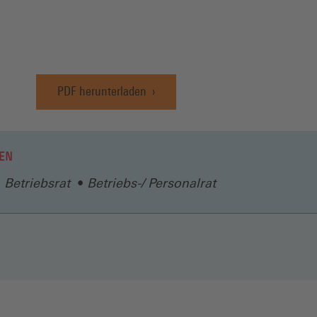
PDF herunterladen
(Öffnet
in
einem
neuen
EN
Fenster)
Betriebsrat
Betriebs-/ Personalrat