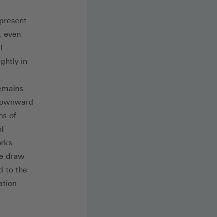
 present
, even
l
ghtly in
remains
 downward
ns of
of
orks
we draw
d to the
ation