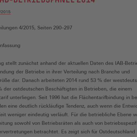
/2015
ilungen 4/2015, Seiten 290–297
nfassung
ag stellt zunächst anhand der aktuellen Daten des IAB-Betr
bindung der Betriebe in ihrer Verteilung nach Branche und
röße dar. Danach arbeiteten 2014 rund 53 % der westdeut
 der ostdeutschen Beschäftigten in Betrieben, die einem
arif unterliegen. Seit 1996 hat die Flächentarifbindung in b
len eine deutlich rückläufige Tendenz, auch wenn die Entwi
Zeit weniger eindeutig verläuft. Für die betriebliche Ebene 
eitung sowohl von Betriebsräten als auch von betriebsspezif
ervertretungen betrachtet. Es zeigt sich für Ostdeutschland