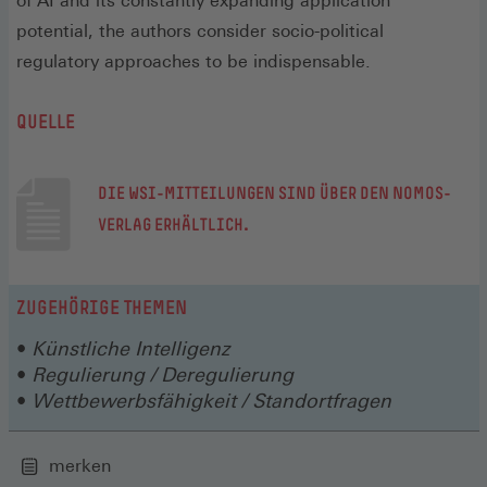
of AI and its constantly expanding application
potential, the authors consider socio-political
regulatory approaches to be indispensable.
QUELLE
DIE WSI-MITTEILUNGEN SIND ÜBER DEN NOMOS-
(ÖFFNET
VERLAG ERHÄLTLICH.
IN
EINEM
ZUGEHÖRIGE THEMEN
NEUEN
FENSTER)
Künstliche Intelligenz
Regulierung / Deregulierung
Wettbewerbsfähigkeit / Standortfragen
merken