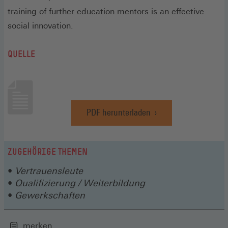
training of further education mentors is an effective
social innovation.
QUELLE
PDF herunterladen
(Öffnet
in
einem
neuen
ZUGEHÖRIGE THEMEN
Fenster)
Vertrauensleute
Qualifizierung / Weiterbildung
Gewerkschaften
merken