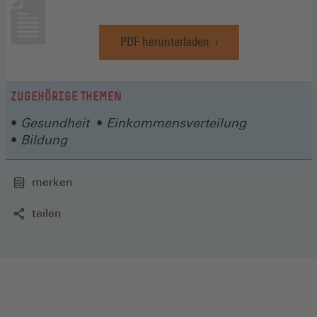
PDF herunterladen
(Öffnet
in
einem
neuen
ZUGEHÖRIGE THEMEN
Fenster)
Gesundheit
Einkommensverteilung
Bildung
merken
teilen